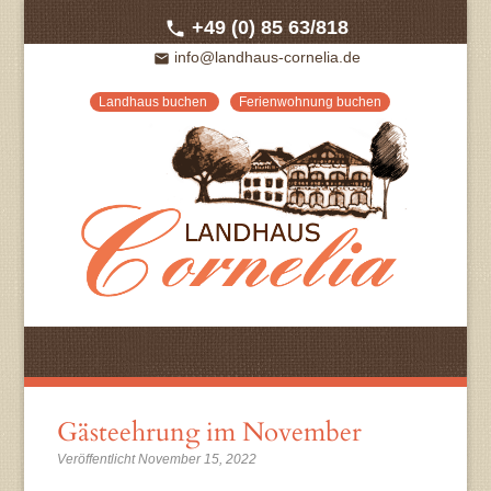
+49 (0) 85 63/818
call
info@landhaus-cornelia.de
email
Landhaus buchen
Ferienwohnung buchen
Gästeehrung im November
Veröffentlicht November 15, 2022