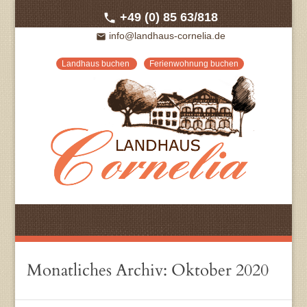
+49 (0) 85 63/818
call
info@landhaus-cornelia.de
email
Landhaus buchen
Ferienwohnung buchen
Monatliches Archiv:
Oktober 2020